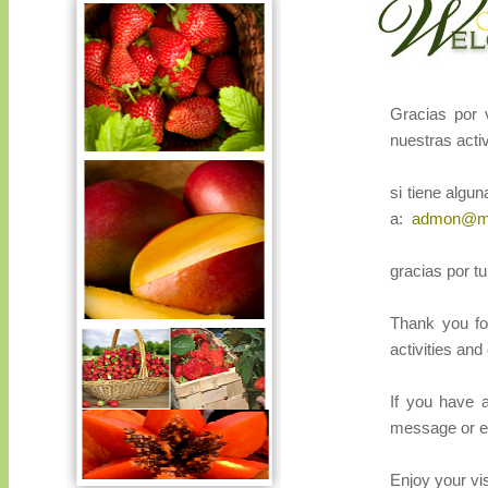
Gracias por v
nuestras acti
si tiene algu
a:
admon@ma
gracias por tu 
Thank you for
activities and
If you have 
message or e
Enjoy your vis